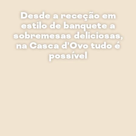
Desde a receção em
estilo de banquete a
sobremesas deliciosas,
na Casca d’Ovo tudo é
possível