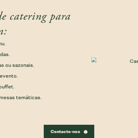
de catering para
m:
nu.
das.
s ou sazonais.
evento.
uffet.
mesas temáticas.
Contacte-nos