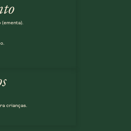
nto
 (ementa).
o.
s
ra crianças.